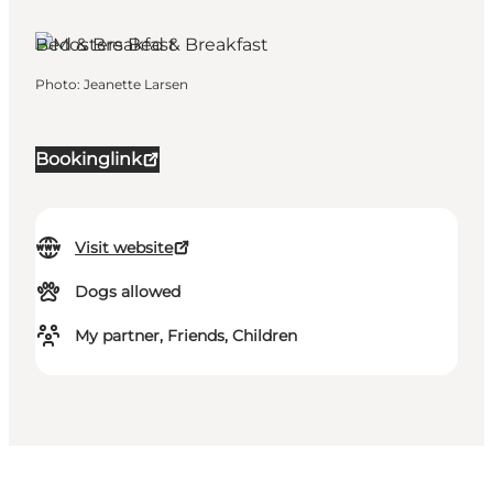
Guldborg, South Zealand and
the Islands
Bed & Breakfast
Photo
:
Jeanette Larsen
Bookinglink
Visit website
Dogs allowed
My partner, Friends, Children